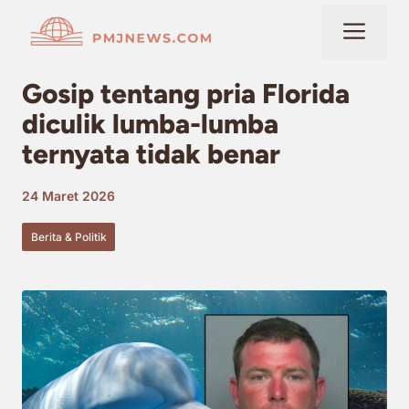
Langsung
Me
ke
isi
Gosip tentang pria Florida
diculik lumba-lumba
ternyata tidak benar
24 Maret 2026
Berita & Politik