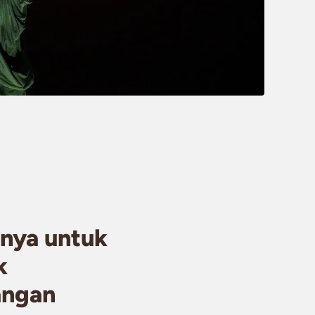
nya untuk
k
angan