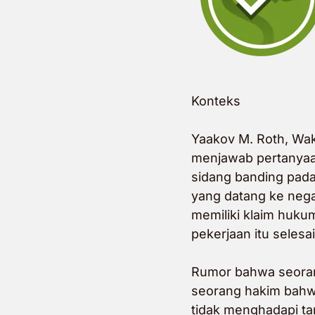
Konteks
Yaakov M. Roth, Wak
menjawab pertanyaan
sidang banding pad
yang datang ke nega
memiliki klaim huku
pekerjaan itu selesai
Rumor bahwa seoran
seorang hakim bahwa
tidak menghadapi ta