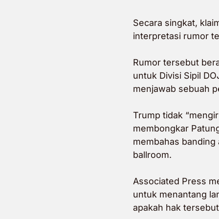
Secara singkat, kla
interpretasi rumor t
Rumor tersebut bera
untuk Divisi Sipil D
menjawab sebuah pe
Trump tidak “mengi
membongkar Patung L
membahas banding at
ballroom.
Associated Press me
untuk menantang lan
apakah hak tersebu