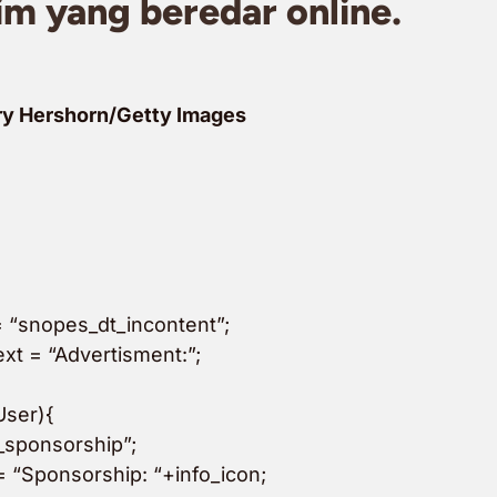
im yang beredar online.
y Hershorn/Getty Images
 “snopes_dt_incontent”;
xt = “Advertisment:”;
User){
_sponsorship”;
= “Sponsorship: “+info_icon;